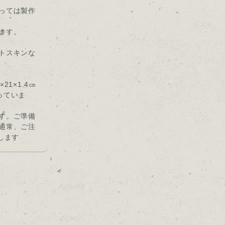
っては製作
ます。
トスキンな
1×1.4㎝
承っていま
す。ご準備
通常、ご注
します