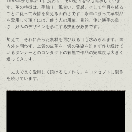
1985年から革細工に携わり、その魅力を今も追求していま
す。革の特徴は、手触り、風合い、質感、そして年月を経る
ごとに従って表情を変える面白さです。永年に渡って革製品
を愛用して頂くには、使う人の用途、目的、使い勝手の良
さ、好みのデザインを形にする技術が必要です。
加えて、それに合った素材を選び取る目も求められます。国
内外を問わず、上質の皮革を一切の妥協を許さず作り続けて
いるタンナーとのコンタクトの有無で作品の完成度は大きく
違ってきます。
「丈夫で長く愛用して頂けるモノ作り」をコンセプトに製作
を続けています。