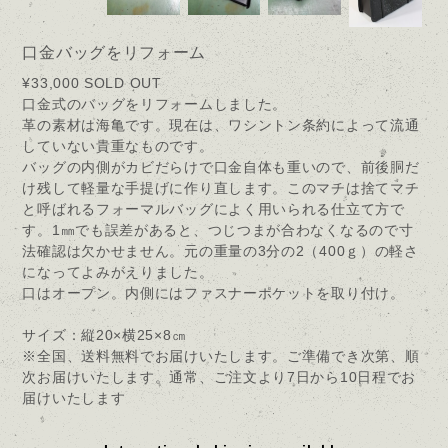
口金バッグをリフォーム
¥33,000
SOLD OUT
口金式のバッグをリフォームしました。
革の素材は海亀です。現在は、ワシントン条約によって流通
していない貴重なものです。
バッグの内側がカビだらけで口金自体も重いので、前後胴だ
け残して軽量な手提げに作り直します。このマチは捨てマチ
と呼ばれるフォーマルバッグによく用いられる仕立て方で
す。1㎜でも誤差があると、つじつまが合わなくなるので寸
法確認は欠かせません。元の重量の3分の2（400ｇ）の軽さ
になってよみがえりました。
口はオープン。内側にはファスナーポケットを取り付け。
サイズ：縦20×横25×8㎝
※全国、送料無料でお届けいたします。ご準備でき次第、順
次お届けいたします。通常、ご注文より7日から10日程でお
届けいたします