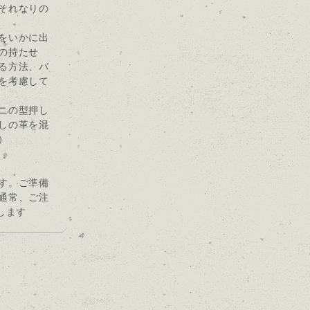
それなりの
をいかに出
の持たせ
る方法、バ
を考慮して
ニの型押し
しの革を混
）
す。ご準備
通常、ご注
します