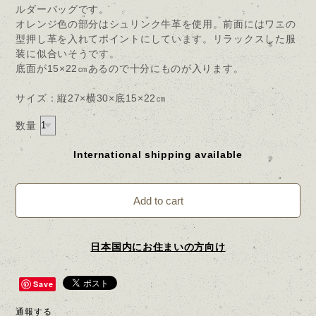
ルダーバッグです。
オレンジ色の部分はシュリンク牛革を使用。前面にはワニの
型押し革を入れてポイントにしています。リラックスした服
装に似合いそうです。
底面が15×22㎝あるので十分にものが入ります。
サイズ：縦27×横30×底15×22㎝
数量
International shipping available
Add to cart
日本国内にお住まいの方向け
Save
通報する