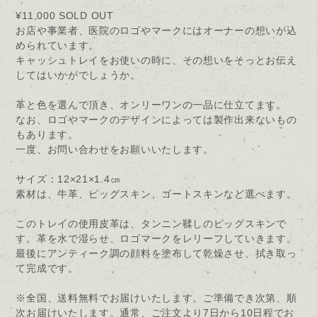
¥11,000
SOLD OUT
お店や事業者、医院のロゴやマークにはオーナーの想いが込
められています。
キャッシュトレイをお使いの時に、その想いをそっとお伝え
してはいかがでしょうか。
革と色を選んで頂き、オンリーワンの一品に仕立てます。
なお、ロゴやマークのデザインによっては製作出来ないもの
もあります。
一度、お問い合わせをお願いいたします。
サイズ：12×21×1.4㎝
素材は、牛革、ピッグスキン、ゴートスキンなど選べます。
このトレイの使用皮革は、タンニン鞣しのピッグスキンで
す。革を水で湿らせ、ロゴマークをレリーフしていきます。
最後にアンティーク調の顔料を塗布して乾燥させ、拭き取っ
て完成です。
※全国、送料無料でお届けいたします。ご準備でき次第、順
次お届けいたします。通常、ご注文より7日から10日程でお