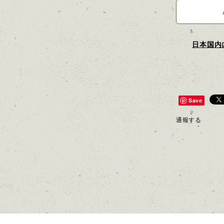
日本国内
Save
通報する