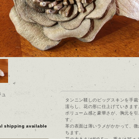
ジュ
タンニン鞣しのピッグスキンを手裁
濡らし、花の形に仕上げていきます
ボリューム感と豪華さが、胸元を引
す。
al shipping available
革の表面は薄いラメがかかって、微
ちます。