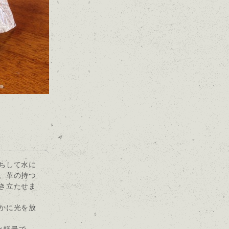
ちして水に
。革の持つ
き立たせま
かに光を放