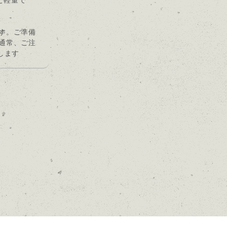
と軽量で
す。ご準備
通常、ご注
します