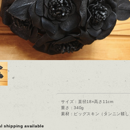
サイズ：直径18×高さ11cm
重さ：340g
素材：ピッグスキン（タンニン鞣し
al shipping available