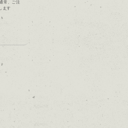
通常、ご注
します