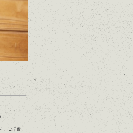
）
す。ご準備